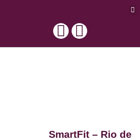
Exp
Áre
Tra
SmartFit – Rio de